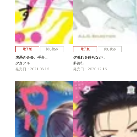
電子版
試し読み
電子版
試し読み
虎憑き会長、手合…
夕暮れを待ちなが…
夕倉アキ
夢路行
発売日：2021.08.16
発売日：2020.12.16