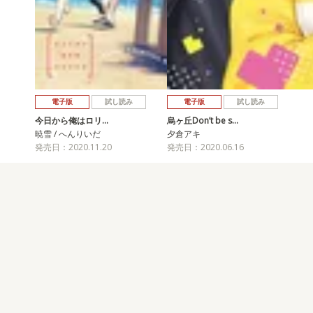
電子版
試し読み
電子版
試し読み
今日から俺はロリ…
烏ヶ丘Don’t be s…
暁雪 / へんりいだ
夕倉アキ
発売日：2020.11.20
発売日：2020.06.16