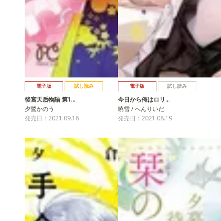
電子版
試し読み
電子版
試し読み
後宮天后物語 第1…
今日から俺はロリ…
夕鷺かのう
暁雪 / へんりいだ
発売日：2021.09.16
発売日：2021.08.19