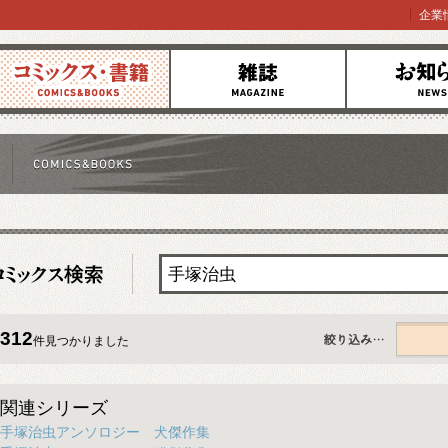
企業
コミックス
雑誌
お知らせ
312
件見つかりました
すべて
関連シリーズ
手塚治虫アンソロジー 犬傑作集