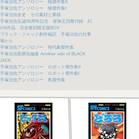
手塚治虫アンソロジー 猫傑作集II
手塚治虫アンソロジー 猫傑作集I
手塚治虫全史 その素顔と業績
手塚治虫生誕85周年記念 冒険王別冊付録 幻
の6作品 完全復刻限定版BOX
ブラック・ジャック創作秘話 手塚治虫の仕事
場から
手塚治虫アンソロジー 時代劇傑作集
手塚治虫医療短編集 Another side of BLACK
JACK
手塚治虫アンソロジー ロボット傑作集II
手塚治虫アンソロジー ロボット傑作集I
手塚治虫アンソロジー 鳥傑作集