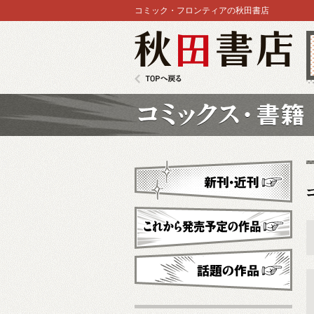
コミック・フロンティアの秋田書店
秋田書店
TOPへ戻る
コミックス
新刊・近刊
これから発売予定
話題の作品