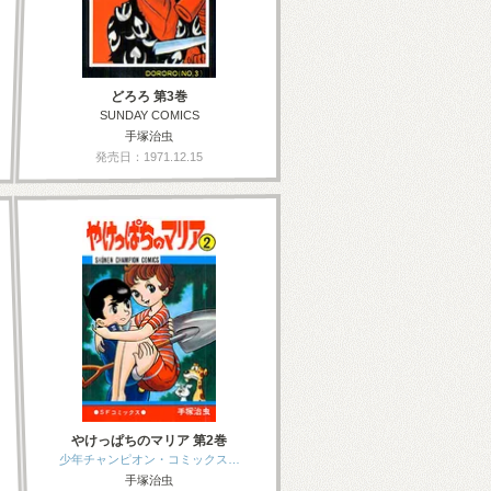
どろろ 第3巻
SUNDAY COMICS
手塚治虫
発売日：1971.12.15
やけっぱちのマリア 第2巻
少年チャンピオン・コミックス…
手塚治虫