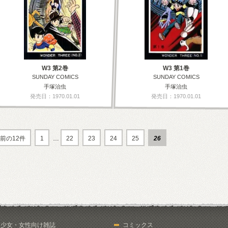
W3 第2巻
W3 第1巻
SUNDAY COMICS
SUNDAY COMICS
手塚治虫
手塚治虫
発売日：1970.01.01
発売日：1970.01.01
前の12件
1
…
22
23
24
25
26
少女・女性向け雑誌
コミックス