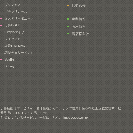
プリンセス
お知らせ
プチプリンセス
ミステリーボニータ
企業情報
カチCOMI
採用情報
Eleganceイブ
書店様向け
フォアミセス
恋愛LoveMAX
恋愛チェリーピンク
Souffle
BaLmy
電子書籍配信サービスが、著作権者からコンテンツ使用許諾を得た正規版配信サービ
番号 第６０９１７１３号）です。
クを掲示しているサービスの一覧はこちら。
https://aebs.or.jp/