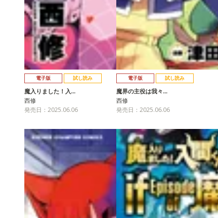
電子版
試し読み
電子版
試し読み
魔入りました！入…
魔界の主役は我々…
西修
西修
発売日：2025.06.06
発売日：2025.06.06