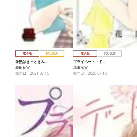
電子版
試し読み
電子版
試し読み
微熱はきっときみ…
プライベート・ド…
花田祐実
花田祐実
発売日：2021.03.16
発売日：2020.07.16