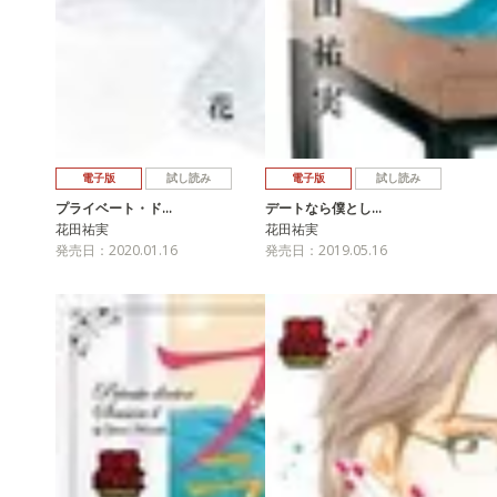
電子版
試し読み
電子版
試し読み
プライベート・ド…
デートなら僕とし…
花田祐実
花田祐実
発売日：2020.01.16
発売日：2019.05.16