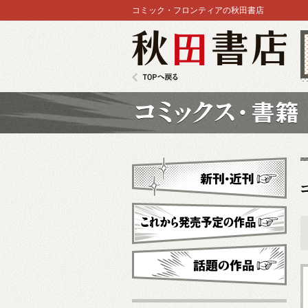
コミック・フロンティアの秋田書店
秋田書店
TOPへ戻る
コミックス
新刊・近刊
これから発売予定
話題の作品