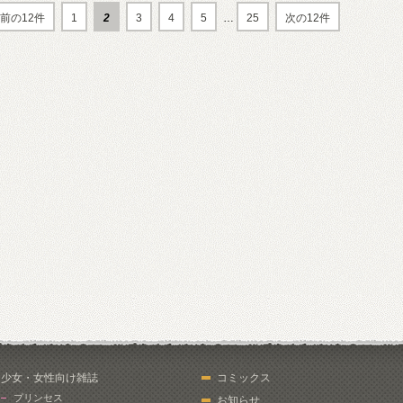
前の12件
1
2
3
4
5
…
25
次の12件
少女・女性向け雑誌
コミックス
プリンセス
お知らせ