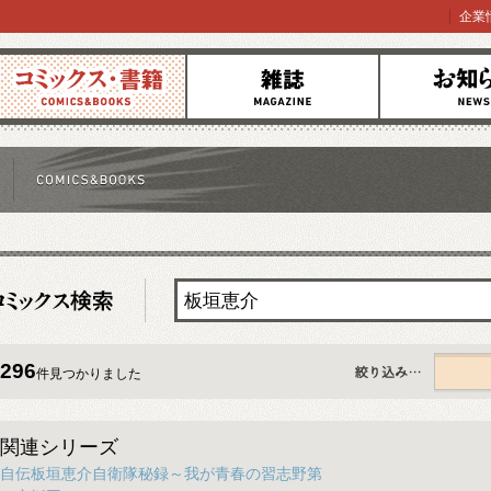
企業
コミックス
雑誌
お知らせ
296
件見つかりました
すべて
関連シリーズ
自伝板垣恵介自衛隊秘録～我が青春の習志野第