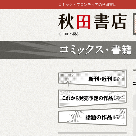
コミック・フロンティアの秋田書店
秋田書店
TOPへ戻る
コミックス
新刊・近刊
これから発売予定
話題の作品