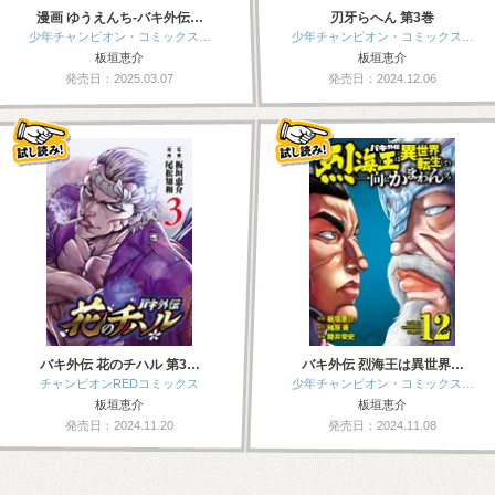
漫画 ゆうえんち-バキ外伝…
刃牙らへん 第3巻
少年チャンピオン・コミックス…
少年チャンピオン・コミックス…
板垣恵介
板垣恵介
発売日：2025.03.07
発売日：2024.12.06
バキ外伝 花のチハル 第3…
バキ外伝 烈海王は異世界…
チャンピオンREDコミックス
少年チャンピオン・コミックス…
板垣恵介
板垣恵介
発売日：2024.11.20
発売日：2024.11.08