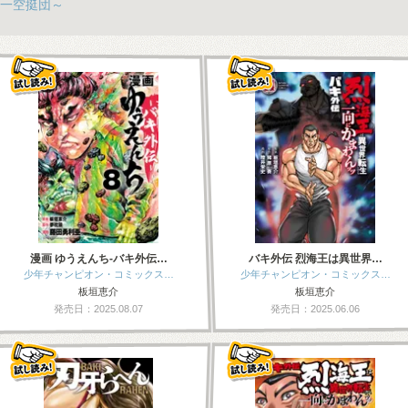
一空挺団～
漫画 ゆうえんち-バキ外伝…
バキ外伝 烈海王は異世界…
少年チャンピオン・コミックス…
少年チャンピオン・コミックス…
板垣恵介
板垣恵介
発売日：2025.08.07
発売日：2025.06.06