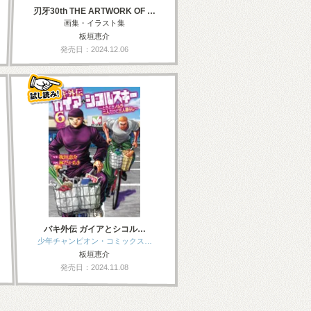
刃牙30th THE ARTWORK OF …
画集・イラスト集
板垣恵介
発売日：2024.12.06
バキ外伝 ガイアとシコル…
少年チャンピオン・コミックス…
板垣恵介
発売日：2024.11.08