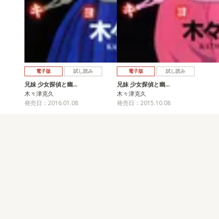
電子版
試し読み
電子版
試し読み
兄妹 少女探偵と幽…
兄妹 少女探偵と幽…
木々津克久
木々津克久
発売日：2016.01.08
発売日：2015.10.08