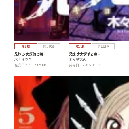
電子版
試し読み
電子版
試し読み
兄妹 少女探偵と幽…
兄妹 少女探偵と幽…
木々津克久
木々津克久
発売日：2016.05.06
発売日：2016.03.08