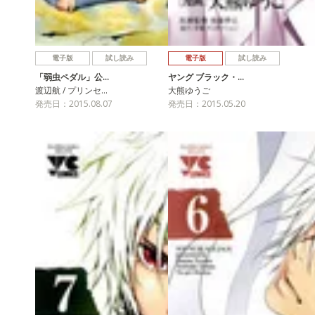
電子版
試し読み
電子版
試し読み
「弱虫ペダル」公…
ヤング ブラック・…
渡辺航 / プリンセ…
大熊ゆうご
発売日：2015.08.07
発売日：2015.05.20