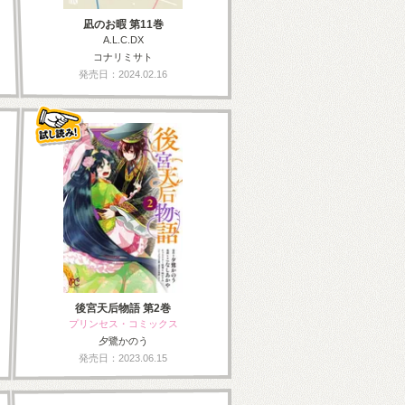
凪のお暇 第11巻
A.L.C.DX
コナリミサト
発売日：2024.02.16
後宮天后物語 第2巻
プリンセス・コミックス
夕鷺かのう
発売日：2023.06.15