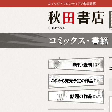
コミック・フロンティアの秋田書店
秋田書店
TOPへ戻る
コミックス
新刊・近刊
これから発売予定
話題の作品