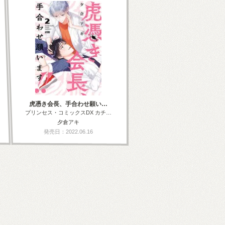
虎憑き会長、手合わせ願い…
プリンセス・コミックスDX カチ…
夕倉アキ
発売日：2022.06.16