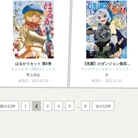
はるかリセット 第8巻
【洗濯】のダンジョン無双…
チャンピオンREDコミックス
ヤングチャンピオン・コミック…
野上武志
夕
発売日：2023.02.20
発売日：2022.12.20
前の12件
1
2
3
4
5
…
8
次の12件