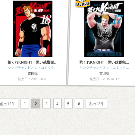
荒くれKNIGHT 黒い残響完…
荒くれKNIGHT 黒い残響完…
ヤングチャンピオン・コミック…
ヤングチャンピオン・コミック…
吉田聡
吉田聡
発売日：2015.10.20
発売日：2015.07.17
前の12件
1
2
3
4
5
6
次の12件