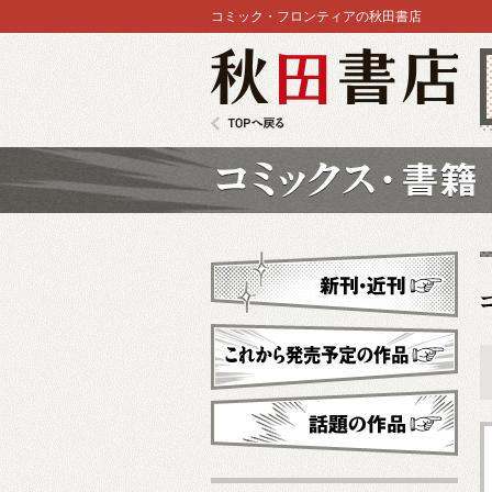
コミック・フロンティアの秋田書店
秋田書店
TOPへ戻る
コミックス
新刊・近刊
これから発売予定
話題の作品