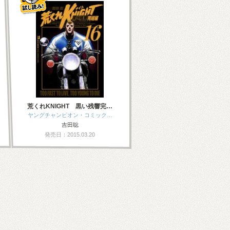
荒くれKNIGHT 黒い残響完…
ヤングチャンピオン・コミック…
吉田聡
発売日：2015.03.20