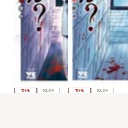
電子版
試し読み
電子版
試し読み
じゃあ、君の代わ…
じゃあ、君の代わ…
蔵人幸明 / 榊原宗…
蔵人幸明 / 榊原宗…
発売日：2022.01.20
発売日：2021.05.20