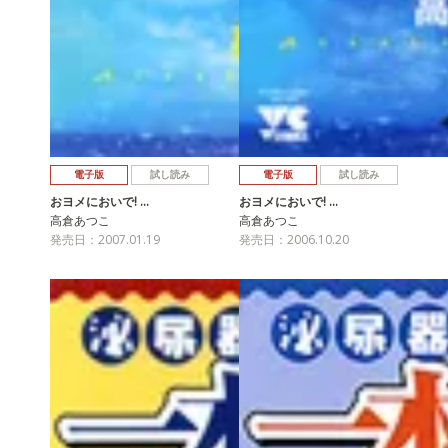
電子版
試し読み
電子版
試し読み
おヨメにおいで! …
おヨメにおいで! …
高倉あつこ
高倉あつこ
発売日：2007.01.19
発売日：2006.10.20