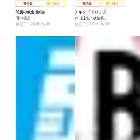
電子版
試し読み
電子版
試し読み
閻魔の教室 第6巻
チキン 「ドロップ…
田中優吏
井口達也 / 歳脇将…
発売日：2026.08.06
発売日：2026.08.06