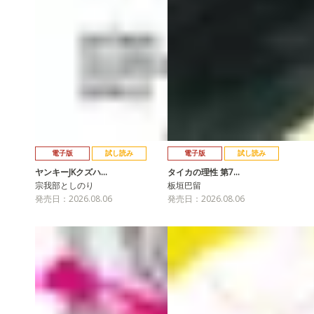
電子版
試し読み
電子版
試し読み
ヤンキーJKクズハ…
タイカの理性 第7…
宗我部としのり
板垣巴留
発売日：2026.08.06
発売日：2026.08.06