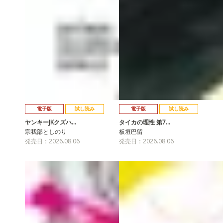
電子版
試し読み
電子版
試し読み
ヤンキーJKクズハ…
タイカの理性 第7…
宗我部としのり
板垣巴留
発売日：2026.08.06
発売日：2026.08.06