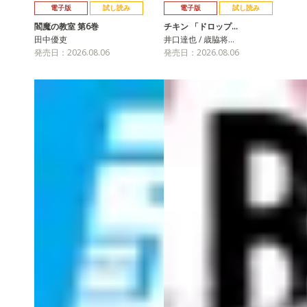
電子版
試し読み
電子版
試し読み
閻魔の教室 第6巻
チキン 「ドロップ…
田中優吏
井口達也 / 歳脇将…
発売日：2026.08.06
発売日：2026.08.06