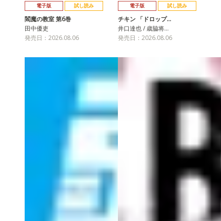
電子版
試し読み
電子版
試し読み
閻魔の教室 第6巻
チキン 「ドロップ…
田中優吏
井口達也 / 歳脇将…
発売日：2026.08.06
発売日：2026.08.06