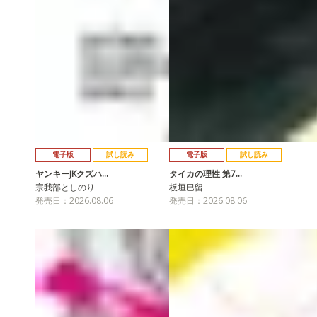
電子版
試し読み
電子版
試し読み
ヤンキーJKクズハ…
タイカの理性 第7…
宗我部としのり
板垣巴留
発売日：2026.08.06
発売日：2026.08.06