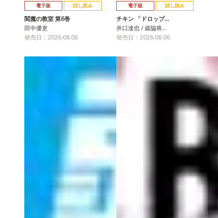
電子版
試し読み
電子版
試し読み
閻魔の教室 第6巻
チキン 「ドロップ…
田中優吏
井口達也 / 歳脇将…
発売日：2026.08.06
発売日：2026.08.06