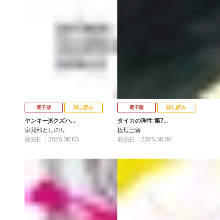
電子版
試し読み
電子版
試し読み
ヤンキーJKクズハ…
タイカの理性 第7…
宗我部としのり
板垣巴留
発売日：2026.08.06
発売日：2026.08.06