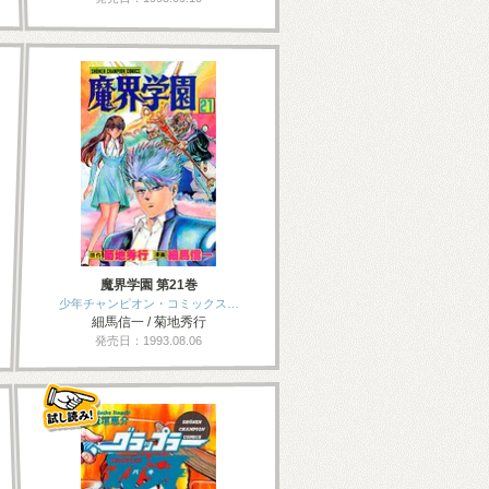
魔界学園 第21巻
少年チャンピオン・コミックス…
細馬信一 / 菊地秀行
発売日：1993.08.06