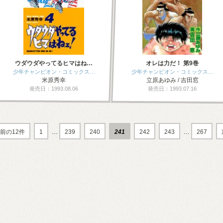
ウダウダやってるヒマはね…
オレは力だ！ 第9巻
少年チャンピオン・コミックス…
少年チャンピオン・コミックス…
米原秀幸
立原あゆみ / 吉田窓
発売日：1993.08.06
発売日：1993.07.16
前の12件
1
…
239
240
241
242
243
…
267