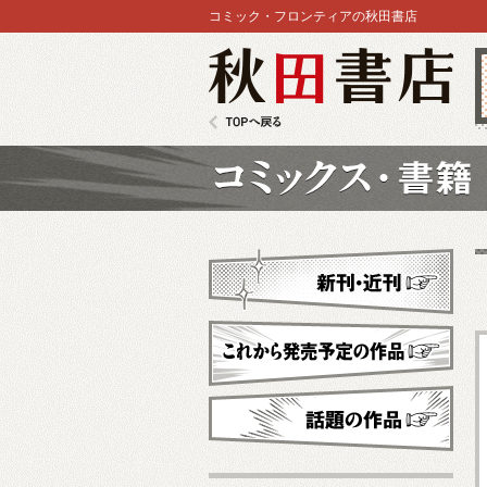
コミック・フロンティアの秋田書店
秋田書店
TOPへ戻る
コミックス
新刊・近刊
これから発売予定
話題の作品