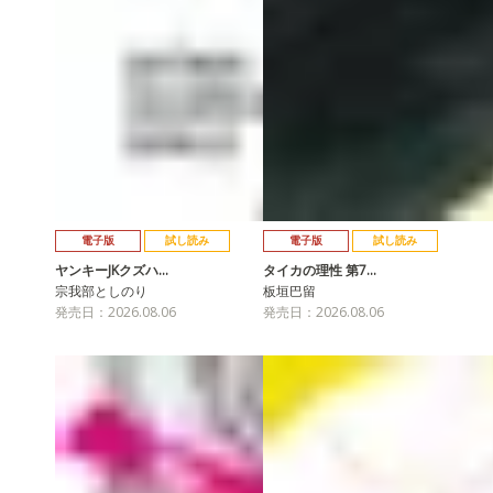
電子版
試し読み
電子版
試し読み
ヤンキーJKクズハ…
タイカの理性 第7…
宗我部としのり
板垣巴留
発売日：2026.08.06
発売日：2026.08.06