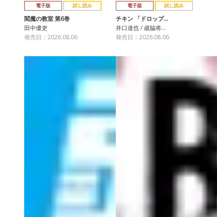
電子版
試し読み
電子版
試し読み
閻魔の教室 第6巻
チキン 「ドロップ…
田中優吏
井口達也 / 歳脇将…
発売日：2026.08.06
発売日：2026.08.06