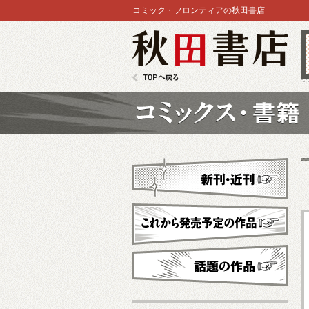
コミック・フロンティアの秋田書店
秋田書店
TOPへ戻る
コミックス
新刊・近刊
これから発売予定
話題の作品