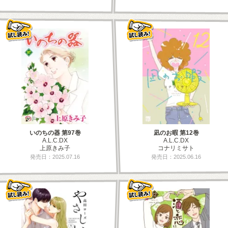
いのちの器 第97巻
凪のお暇 第12巻
A.L.C.DX
A.L.C.DX
上原きみ子
コナリミサト
発売日：2025.07.16
発売日：2025.06.16