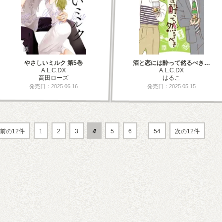
やさしいミルク 第5巻
酒と恋には酔って然るべき…
A.L.C.DX
A.L.C.DX
高田ローズ
はるこ
発売日：2025.06.16
発売日：2025.05.15
前の12件
1
2
3
4
5
6
…
54
次の12件