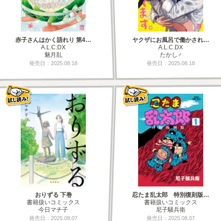
赤子さんはかく語れり 第4…
ヤクザにお風呂で働かされ…
A.L.C.DX
A.L.C.DX
魅月乱
たかし♂
発売日：2025.08.18
発売日：2025.08.18
おりずる 下巻
忍たま乱太郎 特別復刻版…
書籍扱いコミックス
書籍扱いコミックス
今日マチ子
尼子騒兵衛
発売日：2025.08.07
発売日：2025.08.07