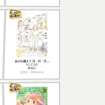
あの山越えて 日・日・天…
A.L.C.DX
夢路行
発売日：2025.06.16