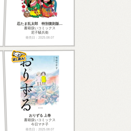
忍たま乱太郎 特別復刻版…
書籍扱いコミックス
尼子騒兵衛
発売日：2025.08.07
おりずる 上巻
書籍扱いコミックス
今日マチ子
発売日：2025.08.07