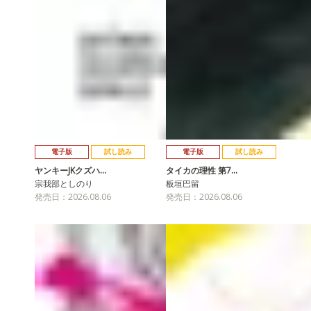
電子版
試し読み
電子版
試し読み
ヤンキーJKクズハ…
タイカの理性 第7…
宗我部としのり
板垣巴留
発売日：2026.08.06
発売日：2026.08.06