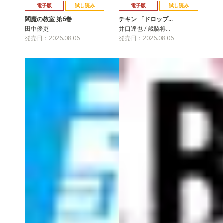
電子版
試し読み
電子版
試し読み
閻魔の教室 第6巻
チキン 「ドロップ…
田中優吏
井口達也 / 歳脇将…
発売日：2026.08.06
発売日：2026.08.06