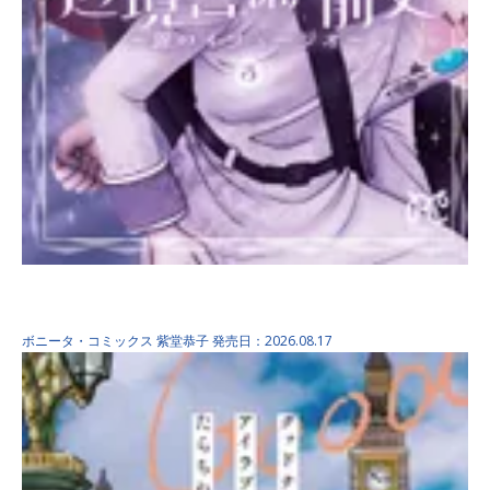
辺境警備 前史～銀のイリ…
ボニータ・コミックス
紫堂恭子
発売日：2026.08.17