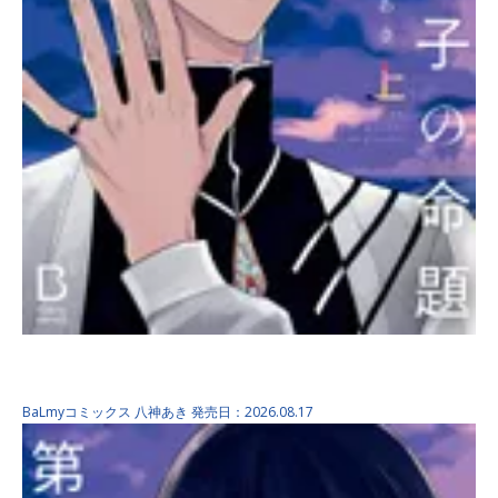
第17王子の命題 上巻
BaLmyコミックス
八神あき
発売日：2026.08.17