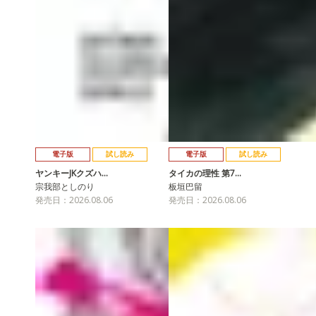
電子版
試し読み
電子版
試し読み
ヤンキーJKクズハ…
タイカの理性 第7…
宗我部としのり
板垣巴留
発売日：2026.08.06
発売日：2026.08.06