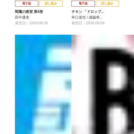
電子版
試し読み
電子版
試し読み
閻魔の教室 第6巻
チキン 「ドロップ…
田中優吏
井口達也 / 歳脇将…
発売日：2026.08.06
発売日：2026.08.06