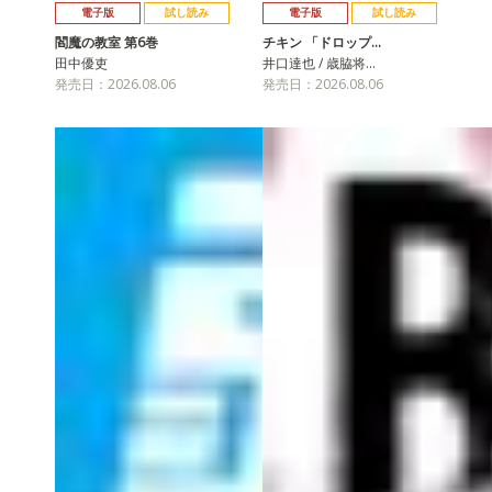
電子版
試し読み
電子版
試し読み
閻魔の教室 第6巻
チキン 「ドロップ…
田中優吏
井口達也 / 歳脇将…
発売日：2026.08.06
発売日：2026.08.06