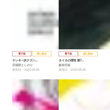
電子版
試し読み
電子版
試し読み
ヤンキーJKクズハ…
タイカの理性 第7…
宗我部としのり
板垣巴留
発売日：2026.08.06
発売日：2026.08.06