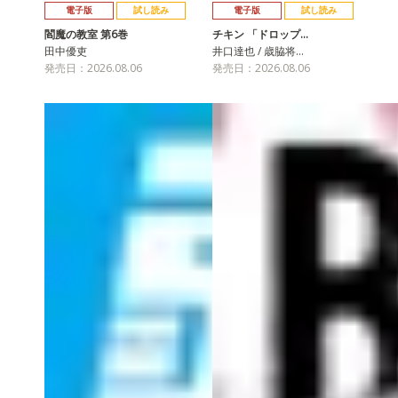
電子版
試し読み
電子版
試し読み
閻魔の教室 第6巻
チキン 「ドロップ…
田中優吏
井口達也 / 歳脇将…
発売日：2026.08.06
発売日：2026.08.06