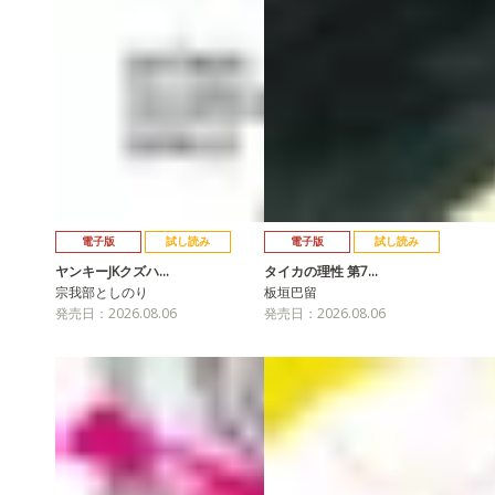
電子版
試し読み
電子版
試し読み
ヤンキーJKクズハ…
タイカの理性 第7…
宗我部としのり
板垣巴留
発売日：2026.08.06
発売日：2026.08.06