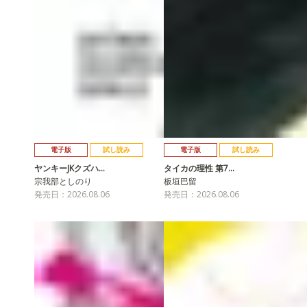
電子版
試し読み
電子版
試し読み
ヤンキーJKクズハ…
タイカの理性 第7…
宗我部としのり
板垣巴留
発売日：2026.08.06
発売日：2026.08.06