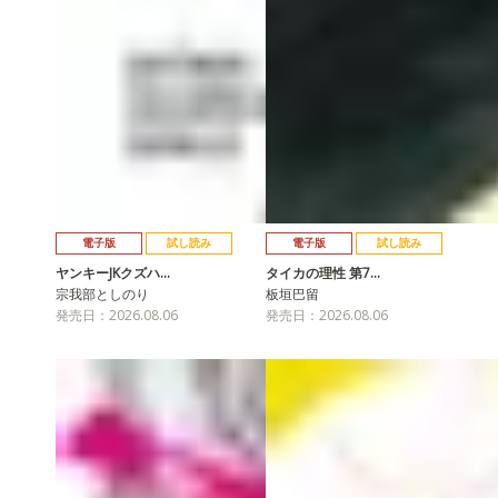
電子版
試し読み
電子版
試し読み
ヤンキーJKクズハ…
タイカの理性 第7…
宗我部としのり
板垣巴留
発売日：2026.08.06
発売日：2026.08.06