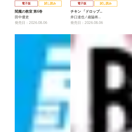
電子版
試し読み
電子版
試し読み
閻魔の教室 第6巻
チキン 「ドロップ…
田中優吏
井口達也 / 歳脇将…
発売日：2026.08.06
発売日：2026.08.06