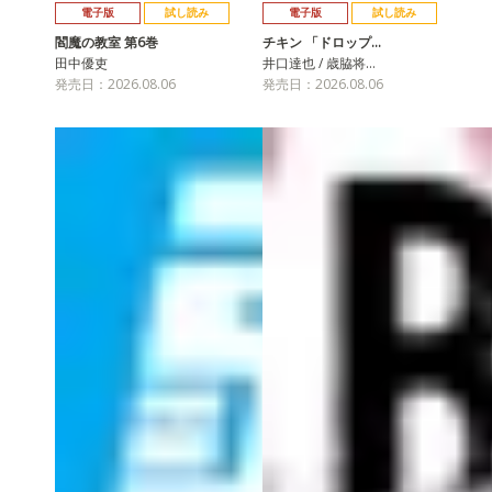
電子版
試し読み
電子版
試し読み
閻魔の教室 第6巻
チキン 「ドロップ…
田中優吏
井口達也 / 歳脇将…
発売日：2026.08.06
発売日：2026.08.06