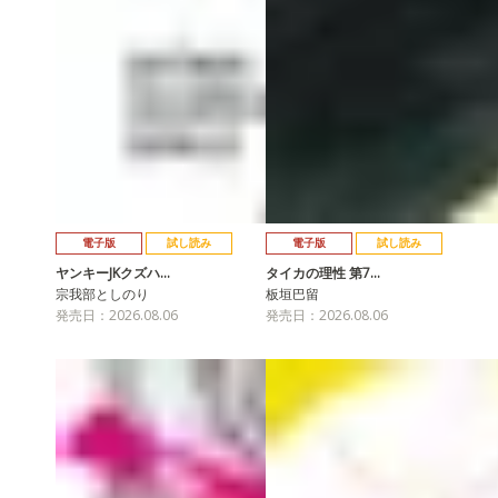
電子版
試し読み
電子版
試し読み
ヤンキーJKクズハ…
タイカの理性 第7…
宗我部としのり
板垣巴留
発売日：2026.08.06
発売日：2026.08.06