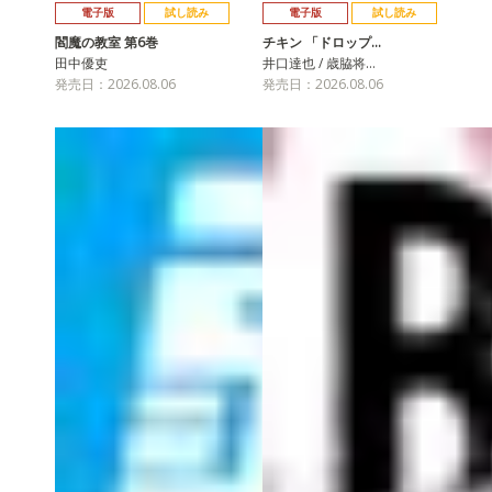
電子版
試し読み
電子版
試し読み
閻魔の教室 第6巻
チキン 「ドロップ…
田中優吏
井口達也 / 歳脇将…
発売日：2026.08.06
発売日：2026.08.06