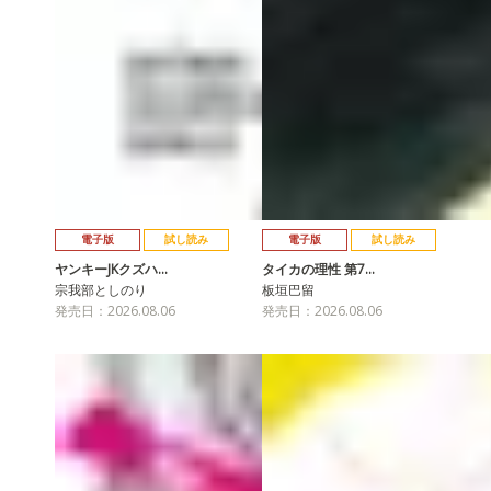
電子版
試し読み
電子版
試し読み
ヤンキーJKクズハ…
タイカの理性 第7…
宗我部としのり
板垣巴留
発売日：2026.08.06
発売日：2026.08.06