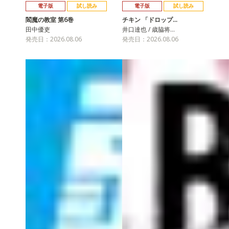
電子版
試し読み
電子版
試し読み
閻魔の教室 第6巻
チキン 「ドロップ…
田中優吏
井口達也 / 歳脇将…
発売日：2026.08.06
発売日：2026.08.06