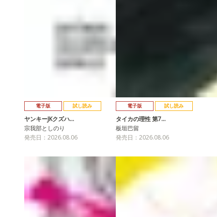
電子版
試し読み
電子版
試し読み
ヤンキーJKクズハ…
タイカの理性 第7…
宗我部としのり
板垣巴留
発売日：2026.08.06
発売日：2026.08.06