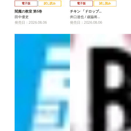
電子版
試し読み
電子版
試し読み
閻魔の教室 第6巻
チキン 「ドロップ…
田中優吏
井口達也 / 歳脇将…
発売日：2026.08.06
発売日：2026.08.06