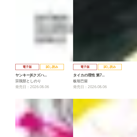
電子版
試し読み
電子版
試し読み
ヤンキーJKクズハ…
タイカの理性 第7…
宗我部としのり
板垣巴留
発売日：2026.08.06
発売日：2026.08.06