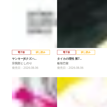
電子版
試し読み
電子版
試し読み
ヤンキーJKクズハ…
タイカの理性 第7…
宗我部としのり
板垣巴留
発売日：2026.08.06
発売日：2026.08.06