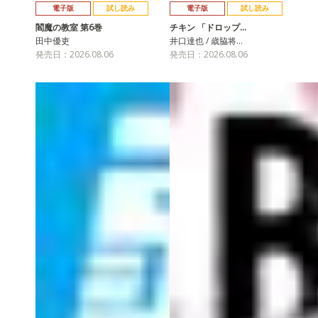
電子版
試し読み
電子版
試し読み
閻魔の教室 第6巻
チキン 「ドロップ…
田中優吏
井口達也 / 歳脇将…
発売日：2026.08.06
発売日：2026.08.06