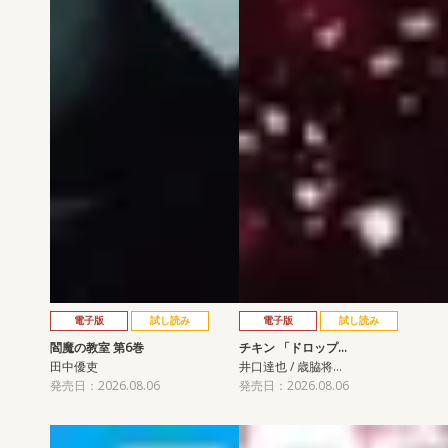
電子版
試し読み
電子版
試し読み
閻魔の教室 第6巻
チキン 「ドロップ…
田中優吏
井口達也 / 歳脇将…
発売日：2026.08.06
発売日：2026.08.06