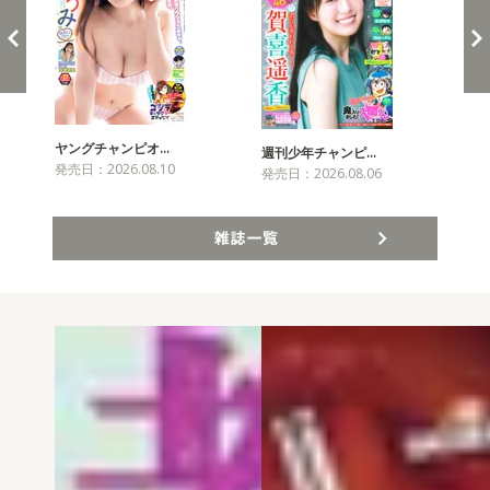
ヤングチャンピオ…
チャ
週刊少年チャンピ…
発売日：2026.08.10
発売
発売日：2026.08.06
雑誌一覧