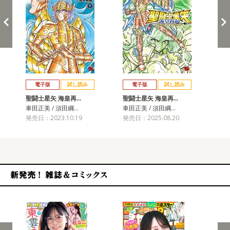
戻る
進む
電子版
試し読み
電子版
試し読み
聖闘士星矢 海皇再…
聖闘士星矢 海皇再…
聖
車田正美 / 須田綱…
車田正美 / 須田綱…
車田
発売日：2023.10.19
発売日：2025.08.20
発売
新発売！雑誌&コミックス