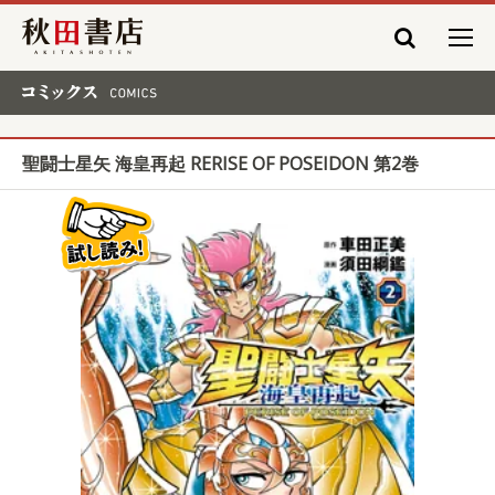
秋田書店
コミックス COMICS
聖闘士星矢 海皇再起 RERISE OF POSEIDON 第2巻