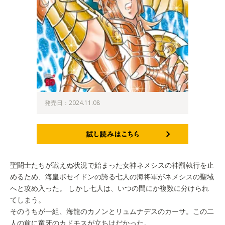
発売日：2024.11.08
試し読みはこちら
聖闘士たちが戦えぬ状況で始まった女神ネメシスの神罰執行を止
めるため、海皇ポセイドンの誇る七人の海将軍がネメシスの聖域
へと攻め入った。 しかし七人は、いつの間にか複数に分けられ
てしまう。
そのうちが一組、海龍のカノンとリュムナデスのカーサ。この二
人の前に竜牙のカドモスが立ちはだかった。