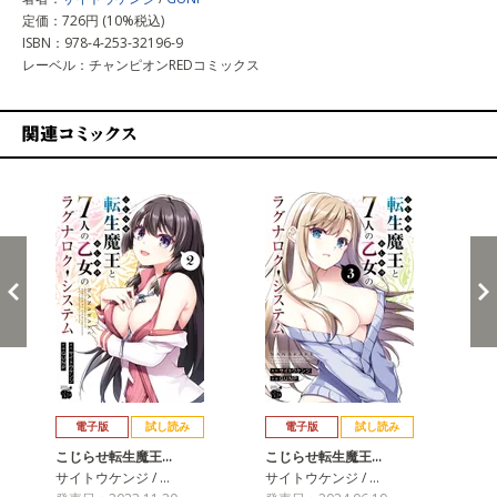
定価：726円 (10%税込)
ISBN：978-4-253-32196-9
レーベル：チャンピオンREDコミックス
関連コミックス
戻る
進む
電子版
試し読み
電子版
試し読み
こじらせ転生魔王…
こじらせ転生魔王…
こ
サイトウケンジ / …
サイトウケンジ / …
サイ