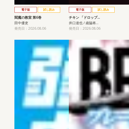
電子版
試し読み
電子版
試し読み
閻魔の教室 第6巻
チキン 「ドロップ…
田中優吏
井口達也 / 歳脇将…
発売日：2026.08.06
発売日：2026.08.06