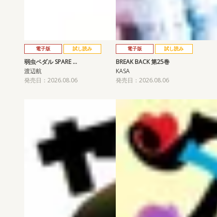
電子版
試し読み
電子版
試し読み
弱虫ペダル SPARE …
BREAK BACK 第25巻
渡辺航
KASA
発売日：2026.08.06
発売日：2026.08.06