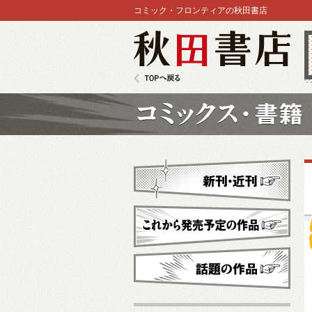
コミック・フロンティアの秋田書店
秋田書店
TOPへ戻る
コミックス
新刊・近刊
これから発売予定
話題の作品