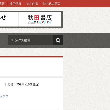
情報
採用情報
まんが賞
持ち込み窓口
オンラインショップ
検索
定価：759円 (10%税込)
ミックス