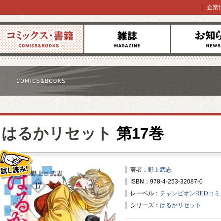
企業
コミックス
雑誌
お知らせ
はるかリセット
第17巻
著者：
野上武志
ISBN：978-4-253-32087-0
試し読み！
レーベル：
チャンピオンREDコ
シリーズ：
はるかリセット