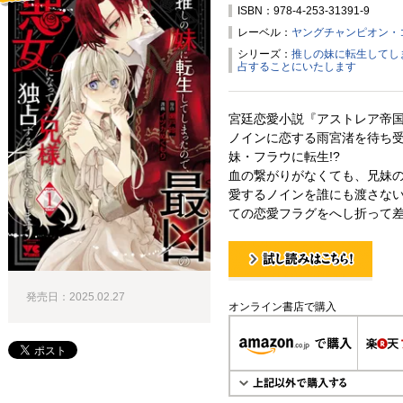
ISBN：978-4-253-31391-9
試し読み！
レーベル：
ヤングチャンピオン・
シリーズ：
推しの妹に転生してし
占することにいたします
宮廷恋愛小説『アストレア帝
ノインに恋する雨宮渚を待ち
妹・フラウに転生!?
血の繋がりがなくても、兄妹
愛するノインを誰にも渡さない
ての恋愛フラグをへし折って
試し読み！
発売日：2025.02.27
オンライン書店で購入