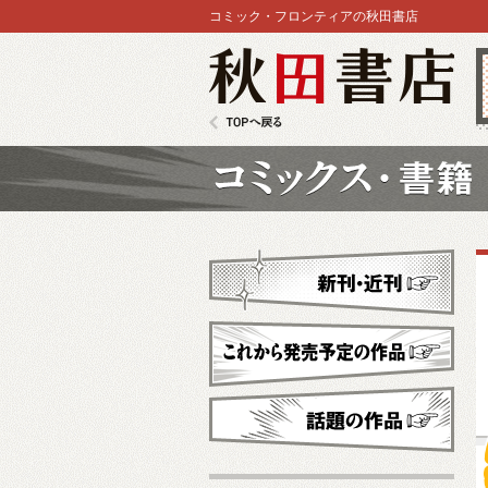
コミック・フロンティアの秋田書店
秋田書店
TOPへ戻る
コミックス
新刊・近刊
これから発売予定
話題の作品