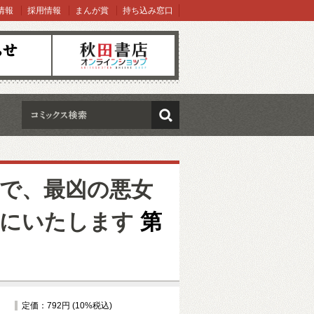
情報
採用情報
まんが賞
持ち込み窓口
オンラインショップ
検索
で、最凶の悪女
とにいたします
第
定価：792円 (10%税込)