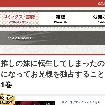
企業
コミックス
雑誌
お知らせ
推しの妹に転生してしまったの
になってお兄様を独占するこ
1巻
著者：
瀬戸玲
/
イツカぬくもり