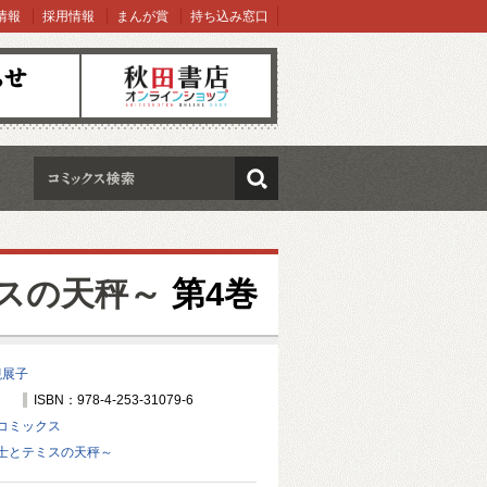
情報
採用情報
まんが賞
持ち込み窓口
オンラインショップ
検索
スの天秤～
第4巻
槻展子
ISBN：978-4-253-31079-6
コミックス
士とテミスの天秤～