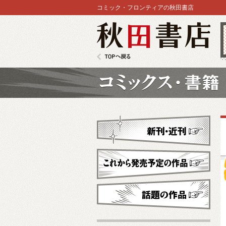
コミック・フロンティアの秋田書店
秋田書店
TOPへ戻る
コミックス
新刊・近刊
これから発売予定
話題の作品