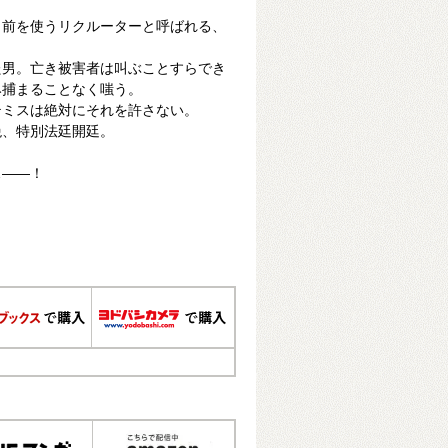
名前を使うリクルーターと呼ばれる、
た男。亡き被害者は叫ぶことすらでき
み捕まることなく嗤う。
テミスは絶対にそれを許さない。
絶、特別法廷開廷。
…――！