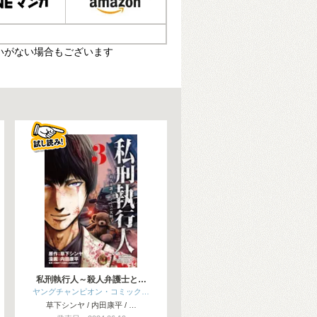
いがない場合もございます
私刑執行人～殺人弁護士と…
ヤングチャンピオン・コミック…
草下シンヤ / 内田康平 / …