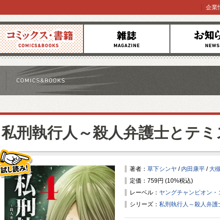
企業
コミックス
雑誌
お知らせ
私刑執行人～殺人弁護士とテミ
著者：
草下シンヤ
/
内田康平
/
大
定価：759円 (10%税込)
試し読み！
レーベル：
ヤングチャンピオン・
シリーズ：
私刑執行人～殺人弁護