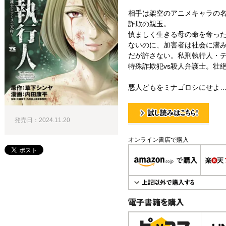
相手は架空のアニメキャラの
詐欺の親玉。
慎ましく生きる母の命を奪っ
ないのに、加害者は社会に潜
だが許さない。私刑執行人・
特殊詐欺犯vs殺人弁護士。壮
悪人どもをミナゴロシにせよ
発売日：2024.11.20
試し読み！
オンライン書店で購入
電子書籍で購入