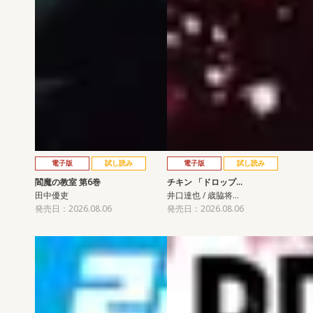
電子版
試し読み
電子版
試し読み
閻魔の教室 第6巻
チキン 「ドロップ…
田中優吏
井口達也 / 歳脇将…
発売日：2026.08.06
発売日：2026.08.06