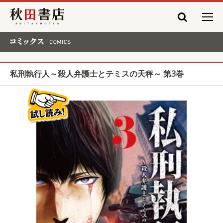
秋田書店
コミックス COMICS
私刑執行人～殺人弁護士とテミスの天秤～ 第3巻