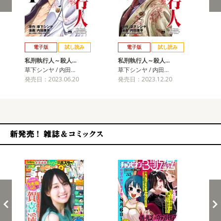
戻る
進む
電子版
試し読み
電子版
試し読み
私刑執行人～殺人…
私刑執行人～殺人…
私
草下シンヤ / 内田…
草下シンヤ / 内田…
草下
発売日：2023.06.20
発売日：2023.12.20
発売
新発売！雑誌&コミックス