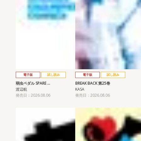
電子版
試し読み
電子版
試し読み
弱虫ペダル SPARE …
BREAK BACK 第25巻
渡辺航
KASA
発売日：2026.08.06
発売日：2026.08.06