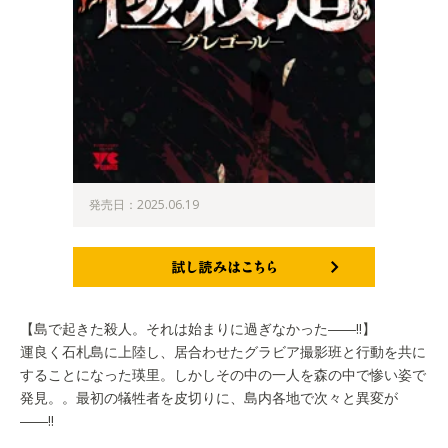
発売日：2025.06.19
試し読みはこちら
【島で起きた殺人。それは始まりに過ぎなかった――!!】
運良く石札島に上陸し、居合わせたグラビア撮影班と行動を共に
することになった瑛里。しかしその中の一人を森の中で惨い姿で
発見。。最初の犠牲者を皮切りに、島内各地で次々と異変が
――!!