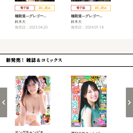
戻る
進む
電子版
試し読み
電子版
試し読み
極殺道―グレゴー…
極殺道―グレゴー…
極
鈴木大
鈴木大
鈴
発売日：2023.04.20
発売日：2024.01.18
発売
新発売！雑誌&コミックス
ヤングチャンピオ…