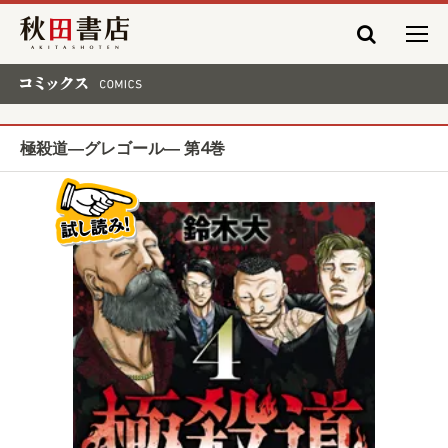
秋田書店
コミックス COMICS
極殺道―グレゴール― 第4巻