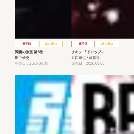
電子版
試し読み
電子版
試し読み
閻魔の教室 第6巻
チキン 「ドロップ…
田中優吏
井口達也 / 歳脇将…
発売日：2026.08.06
発売日：2026.08.06