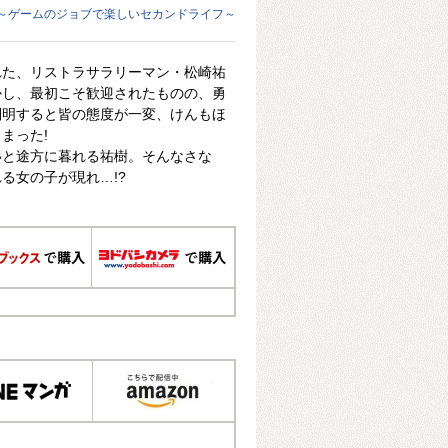
～ゲームのジョブで楽しいセカンドライフ～
れた、リストラサラリーマン・松崎祐
かし、最初こそ歓迎されたものの、勇
判明すると皆の態度が一変、けんもほ
まった!
いと途方に暮れる祐樹。そんなさな
る女の子が現れ…!?