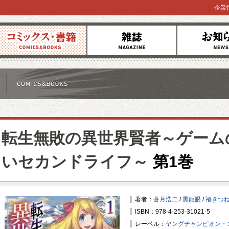
企業
コミックス
雑誌
お知らせ
転生無敗の異世界賢者～ゲーム
いセカンドライフ～
第1巻
著者：
蒼月浩二
/
黒龍眼
/
福きつ
ISBN：978-4-253-31021-5
レーベル：
ヤングチャンピオン・