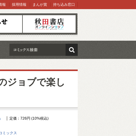
情報
採用情報
まんが賞
持ち込み窓口
オンラインショップ
検索
のジョブで楽し
ね
定価：726円 (10%税込)
コミックス