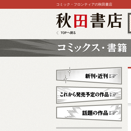
コミック・フロンティアの秋田書店
秋田書店
TOPへ戻る
コミックス
新刊・近刊
これから発売予定
話題の作品