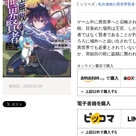
シリーズ：
転生無敗の異世界賢者
ゲーム中に異世界へと召喚さ
樹。目覚めた場所は王宮。し
者ではなく賢者であることが
ろろに城外へと追い出されてし
異世界でも必要とされていな
か、突如目の前に盗賊に襲われ
オンライン書店で購入
発売日：2023.03.20
電子書籍で購入