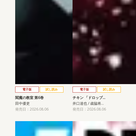
電子版
試し読み
電子版
試し読み
閻魔の教室 第6巻
チキン 「ドロップ…
田中優吏
井口達也 / 歳脇将…
発売日：2026.08.06
発売日：2026.08.06