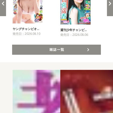
ヤングチャンピオ…
チャ
週刊少年チャンピ…
発売日：2026.08.10
発売
発売日：2026.08.06
雑誌一覧