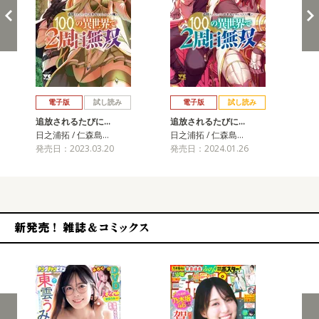
戻る
進む
電子版
試し読み
電子版
試し読み
追放されるたびに…
追放されるたびに…
追
日之浦拓 / 仁森島…
日之浦拓 / 仁森島…
日之
発売日：2023.03.20
発売日：2024.01.26
発売
新発売！雑誌&コミックス