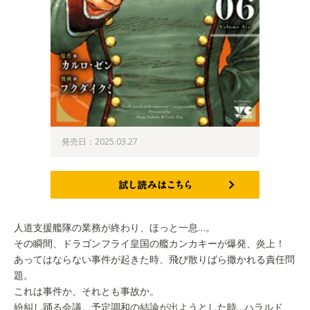
発売日：2025.03.27
試し読みはこちら
人道支援艦隊の業務が終わり、ほっと一息…。
その瞬間、ドラゴンフライ皇国の艦カンカキーが爆発、炎上！
あってはならない事件が起きた時、飛び散りばら撒かれる責任問
題。
これは事件か、それとも事故か。
紛糾し踊る会議。予定調和の結論が出ようとした時…ハラルド、