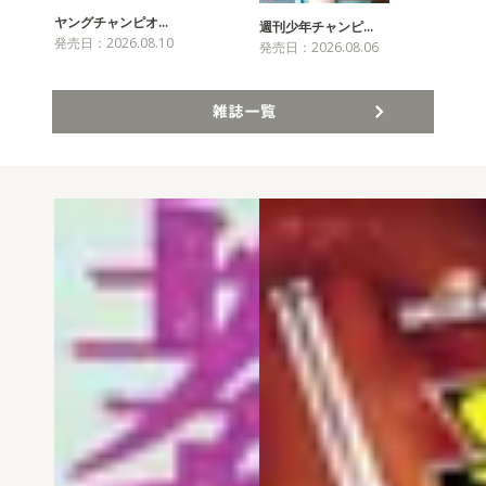
ヤングチャンピオ…
チャ
週刊少年チャンピ…
発売日：2026.08.10
発売
発売日：2026.08.06
雑誌一覧