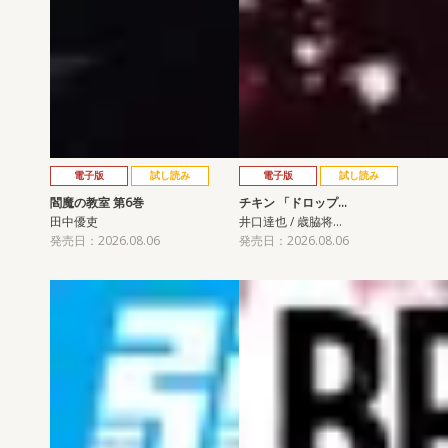
電子版
試し読み
電子版
試し読み
閻魔の教室 第6巻
チキン 「ドロップ…
田中優吏
井口達也 / 歳脇将…
発売日：2026.08.06
発売日：2026.08.06