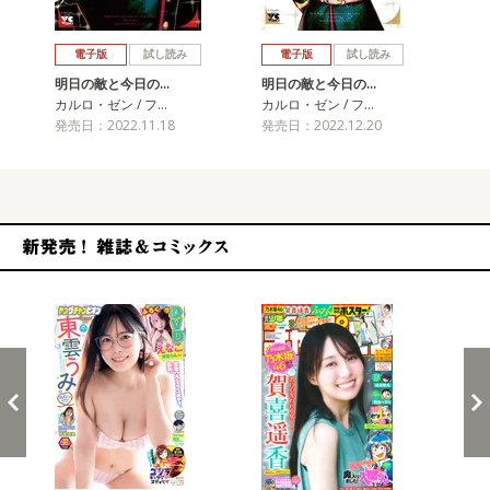
戻る
進む
電子版
試し読み
電子版
試し読み
明日の敵と今日の…
明日の敵と今日の…
明
カルロ・ゼン / フ…
カルロ・ゼン / フ…
カル
発売日：2022.11.18
発売日：2022.12.20
発売
新発売！雑誌&コミックス