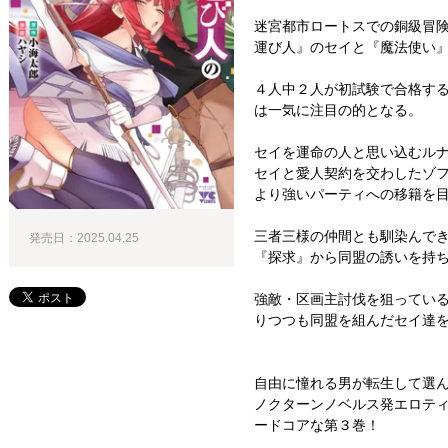
迷宮都市ロートスでの銅級冒
運び人』のセイと『魔法使い
４人中２人が初試験で合格す
は一気に注目の的となる。
セイを運命の人と思い込むル
セイと愛人契約を交わしたゾ
より強いパーティへの移籍を
三者三様の仲間とも馴染んで
発売日：2025.04.25
『探求』から同盟の誘いを持
強敵・区画主討伐を狙ってい
りつつも同盟を組んだセイ達
自由に憧れる男が転生して選ん
ノクターンノベルス発エロテ
ードコアな第３巻！