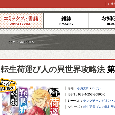
企業
コミックス
雑誌
お知らせ
転生荷運び人の異世界攻略法
第
著者：
小海太郎
/
ハヤシ
ISBN：978-4-253-30865-6
試し読み！
レーベル：
ヤングチャンピオン・
シリーズ：
転生荷運び人の異世界