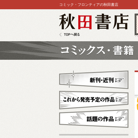
コミック・フロンティアの秋田書店
秋田書店
TOPへ戻る
コミックス
新刊・近刊
これから発売予定
話題の作品