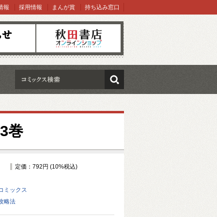
情報
採用情報
まんが賞
持ち込み窓口
オンラインショップ
検索
3巻
定価：792円 (10%税込)
コミックス
攻略法