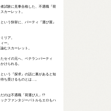
険者試験に見事合格した、不遇職『荷
』スカーレット。
るという快挙に、パーティ『運び屋』
ナミリア。
フィー。
目論むスカーレット。
きたセイの元へ、ベテランパーティ
ちかけられる。
るという『探求』の話に裏があると知
を待ち受けるものとは…。
だのは不遇職「荷運び人」!?
ィックファンタジーバトルもエロもハ