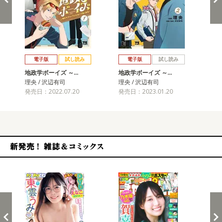
戻る
進む
電子版
試し読み
電子版
試し読み
地政学ボーイズ ～…
地政学ボーイズ ～…
地
理央 / 沢辺有司
理央 / 沢辺有司
理央
発売日：2022.07.20
発売日：2023.01.20
発売
新発売！雑誌&コミックス