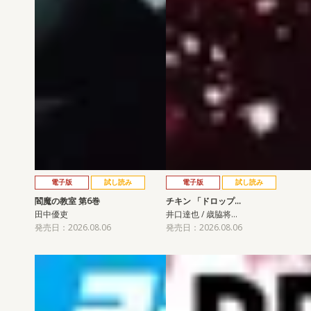
電子版
試し読み
電子版
試し読み
閻魔の教室 第6巻
チキン 「ドロップ…
田中優吏
井口達也 / 歳脇将…
発売日：2026.08.06
発売日：2026.08.06