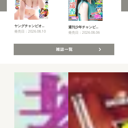
ヤングチャンピオ…
チャ
週刊少年チャンピ…
発売日：2026.08.10
発売
発売日：2026.08.06
雑誌一覧