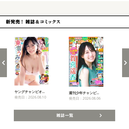
新発売！雑誌&コミックス
ヤングチャンピオ…
チャ
週刊少年チャンピ…
発売日：2026.08.10
発売
発売日：2026.08.06
雑誌一覧