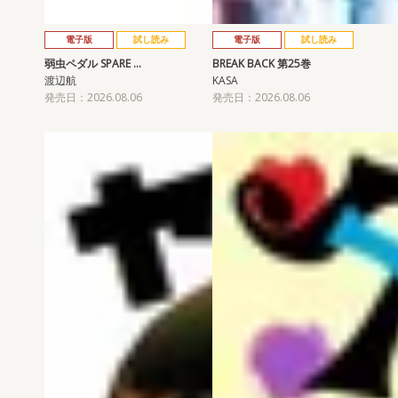
電子版
試し読み
電子版
試し読み
弱虫ペダル SPARE …
BREAK BACK 第25巻
渡辺航
KASA
発売日：2026.08.06
発売日：2026.08.06