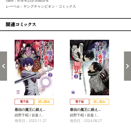
ISBN：978-4-253-30803-8
レーベル：ヤングチャンピオン・コミックス
関連コミックス
戻る
進む
電子版
試し読み
電子版
試し読み
最凶の魔王に鍛え…
最凶の魔王に鍛え…
最
紺野千昭 / 岩葉 /…
紺野千昭 / 岩葉 /…
紺野
発売日：2023.11.27
発売日：2024.08.27
発売