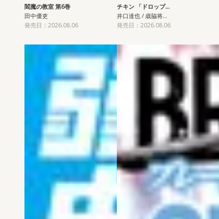
閻魔の教室 第6巻
チキン 「ドロップ…
田中優吏
井口達也 / 歳脇将…
発売日：2026.08.06
発売日：2026.08.06