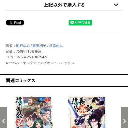
上記以外で購入する
著者：
彩戸ゆめ
/
東里桐子
/
桐原のん
定価：759円 (10%税込)
ISBN：978-4-253-30794-9
レーベル：ヤングチャンピオン・コミックス
関連コミックス