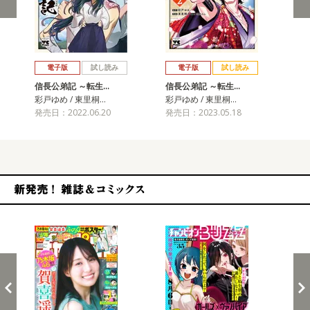
戻る
進む
電子版
試し読み
電子版
試し読み
信長公弟記 ～転生…
信長公弟記 ～転生…
信
彩戸ゆめ / 東里桐…
彩戸ゆめ / 東里桐…
彩戸
発売日：2022.06.20
発売日：2023.05.18
発売
新発売！雑誌&コミックス