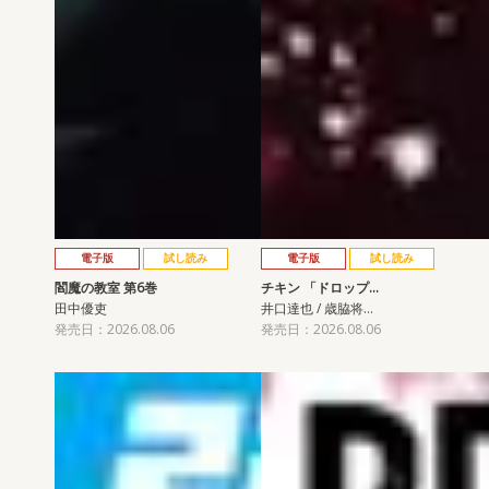
電子版
試し読み
電子版
試し読み
閻魔の教室 第6巻
チキン 「ドロップ…
田中優吏
井口達也 / 歳脇将…
発売日：2026.08.06
発売日：2026.08.06