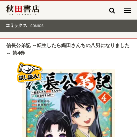
秋田書店
コミックス COMICS
信長公弟記 ～転生したら織田さんちの八男になりました
～ 第4巻