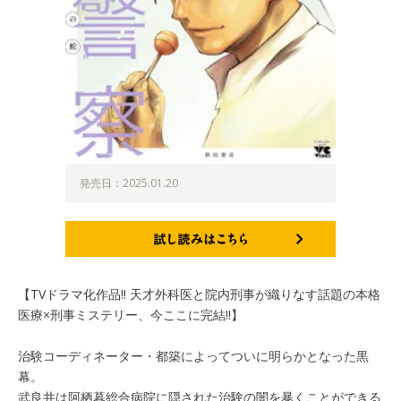
発売日：2025.01.20
試し読みはこちら
【TVドラマ化作品!! 天才外科医と院内刑事が織りなす話題の本格
医療×刑事ミステリー、今ここに完結!!】
治験コーディネーター・都築によってついに明らかとなった黒
幕。
武良井は阿栖暮総合病院に隠された治験の闇を暴くことができる