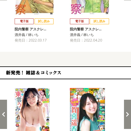
戻る
進む
電子版
試し読み
電子版
試し読み
院内警察 アスクレ…
院内警察 アスクレ…
院
酒井義 / 林いち
酒井義 / 林いち
酒井
発売日：2022.03.17
発売日：2022.04.20
発売
新発売！雑誌&コミックス