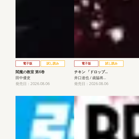
電子版
試し読み
電子版
試し読み
閻魔の教室 第6巻
チキン 「ドロップ…
田中優吏
井口達也 / 歳脇将…
発売日：2026.08.06
発売日：2026.08.06