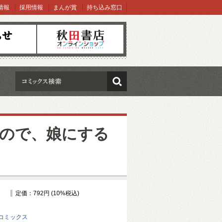
情報
採用情報
まんが賞
持ち込み窓口
オンラインショップ
検索
ので、娘にする
定価：792円 (10%税込)
コミックス