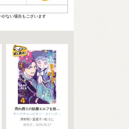
いがない場合もございます
売れ残りの奴隷エルフを拾…
ヤングチャンピオン・コミック…
澤村明 / 遥透子 / 松うに
発売日：2026.05.27