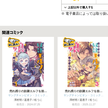
※ 電子書店によっては取り扱
関連コミックス
売れ残りの奴隷エルフを拾…
売れ残りの奴隷エルフを拾…
ヤングチャンピオン・コミック…
ヤングチャンピオン・コミック…
澤村明 / 遥透子 / 松うに
澤村明 / 遥透子 / 松うに
発売日：2024.07.25
発売日：2025.11.27