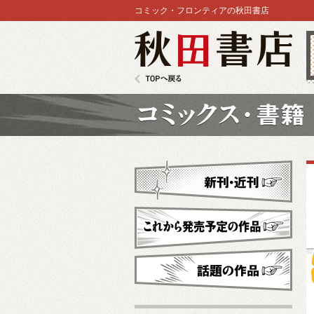
コミック・フロンティアの秋田書店
秋田書店
TOPへ戻る
コミックス
新刊・近刊
これから発売予定
話題の作品