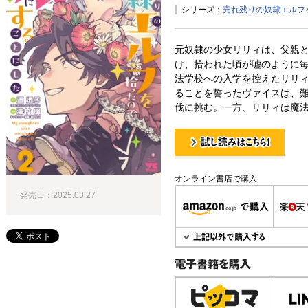
シリーズ：
売れ残りの奴隷エルフ
元奴隷の少女リリィは、父親
け、拾われた頃が嘘のように
法学校への入学を控えたリリ
ることを誓ったヴァイスは、
伐に挑む。一方、リリィは魔法
試し読み！
オンライン書店で購入
発売日：2025.03.27
電子書籍で購入