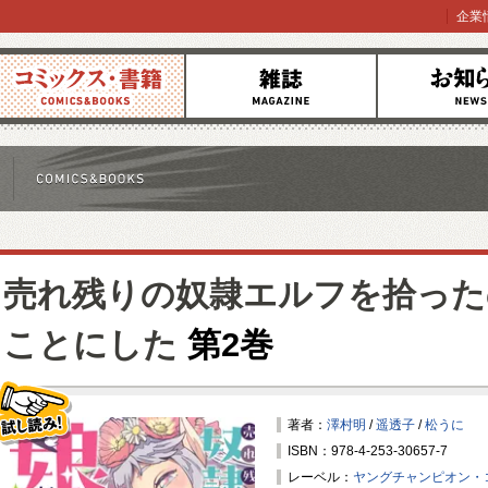
企業
コミックス
雑誌
お知らせ
売れ残りの奴隷エルフを拾った
ことにした
第2巻
著者：
澤村明
/
遥透子
/
松うに
ISBN：978-4-253-30657-7
試し読み！
レーベル：
ヤングチャンピオン・