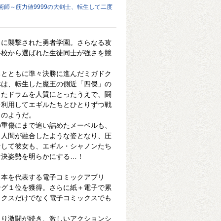
術師～筋力値9999の大剣士、転生して二度
ウに襲撃された勇者学園。さらなる攻
各校から選ばれた生徒同士が強さを競
ちとともに準々決勝に進んだミガドク
体は、転生した魔王の側近「四傑」の
ったドラムを人質にとったうえで、闘
を利用してエギルたちとひとりずつ戦
りのようだ。
の重傷にまで追い詰めたメーベルも、
と人間が融合したような姿となり、圧
そして彼女も、エギル・シャノンたち
対決姿勢を明らかにする…！
日本を代表する電子コミックアプリ
ング１位を獲得。さらに紙＋電子で累
ックスだけでなく電子コミックスでも
より激闘が続き、激しいアクションシ