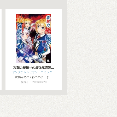
攻撃力極振りの最強魔術師…
ヤングチャンピオン・コミック…
友橋かめつ / ねこのゆーま…
発売日：2023.03.20