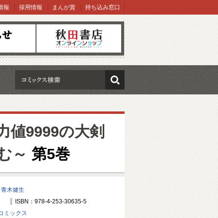
情報
採用情報
まんが賞
持ち込み窓口
オンラインショップ
検索
値9999の大剣
む～
第5巻
/
青木健生
ISBN：978-4-253-30635-5
コミックス