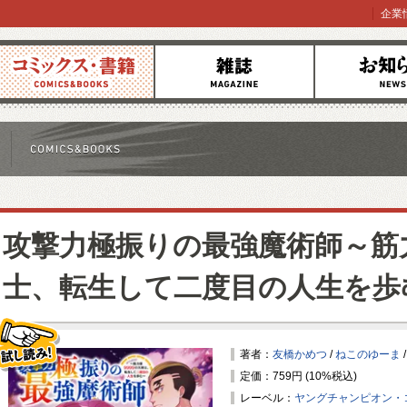
企業
コミックス
雑誌
お知らせ
攻撃力極振りの最強魔術師～筋力
士、転生して二度目の人生を歩
著者：
友橋かめつ
/
ねこのゆーま
定価：759円 (10%税込)
試し読み！
レーベル：
ヤングチャンピオン・