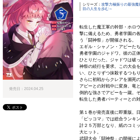
シリーズ：
攻撃力極振りの最強魔
目の人生を歩む～
転生した魔王軍の幹部・ホロ
撃に備えるため、勇者学園の
う「闘神祭」が開催される。
エギル・シャノン・アビーた
勇者学園のジャドワ。彼の正
ひとりだった。ジャドワは破
神祭の続行を要求。この大会
い、ひとりずつ抹殺するつも
さらに初戦からクレアを瀕死
アビーとの対戦中に変身。竜
発売日：2024.04.25
倒的な強さでアビーを一蹴。
転生した勇者パーティーとの
第１巻が発売直後に即重版。
「ピッコマ」では総合ランキ
計２５万部となり、紙のコミ
大ヒット。
武闘大会「闘神祭」の開催に