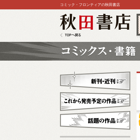
コミック・フロンティアの秋田書店
秋田書店
TOPへ戻る
コミックス
新刊・近刊
これから発売予定
話題の作品