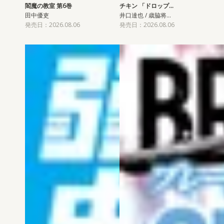
閻魔の教室 第6巻
チキン 「ドロップ…
田中優吏
井口達也 / 歳脇将…
発売日：2026.08.06
発売日：2026.08.06