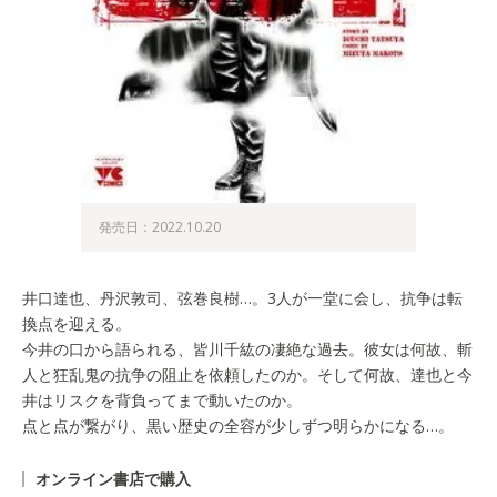
発売日：2022.10.20
井口達也、丹沢敦司、弦巻良樹…。3人が一堂に会し、抗争は転
換点を迎える。
今井の口から語られる、皆川千紘の凄絶な過去。彼女は何故、斬
人と狂乱鬼の抗争の阻止を依頼したのか。そして何故、達也と今
井はリスクを背負ってまで動いたのか。
点と点が繋がり、黒い歴史の全容が少しずつ明らかになる…。
オンライン書店で購入