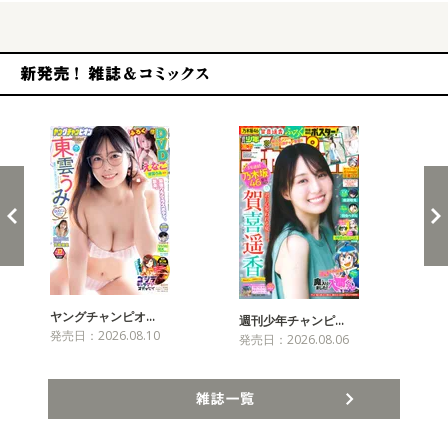
新発売！雑誌&コミックス
ヤングチャンピオ…
チャ
週刊少年チャンピ…
発売日：2026.08.10
発売
発売日：2026.08.06
雑誌一覧