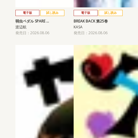
電子版
試し読み
電子版
試し読み
弱虫ペダル SPARE …
BREAK BACK 第25巻
渡辺航
KASA
発売日：2026.08.06
発売日：2026.08.06