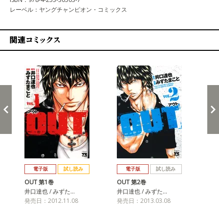
レーベル：ヤングチャンピオン・コミックス
関連コミックス
戻る
進む
電子版
試し読み
電子版
試し読み
OUT 第1巻
OUT 第2巻
OU
井口達也 / みずた…
井口達也 / みずた…
井口
発売日：2012.11.08
発売日：2013.03.08
発売