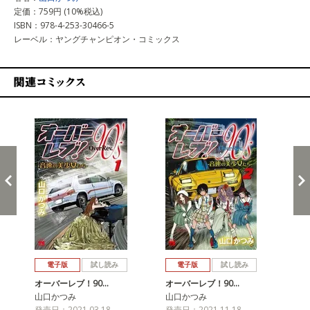
定価：759円 (10%税込)
ISBN：978-4-253-30466-5
レーベル：ヤングチャンピオン・コミックス
関連コミックス
戻る
進む
電子版
試し読み
電子版
試し読み
オーバーレブ！90…
オーバーレブ！90…
オ
山口かつみ
山口かつみ
山
発売日：2021.03.18
発売日：2021.11.18
発売