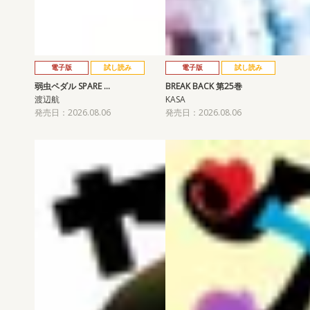
電子版
試し読み
電子版
試し読み
弱虫ペダル SPARE …
BREAK BACK 第25巻
渡辺航
KASA
発売日：2026.08.06
発売日：2026.08.06