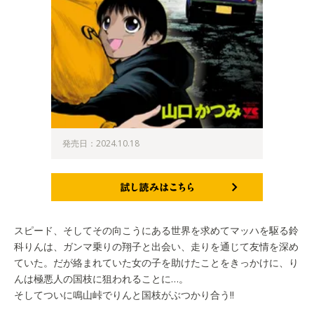
発売日：2024.10.18
試し読みはこちら
スピード、そしてその向こうにある世界を求めてマッハを駆る鈴
科りんは、ガンマ乗りの翔子と出会い、走りを通じて友情を深め
ていた。だが絡まれていた女の子を助けたことをきっかけに、り
んは極悪人の国枝に狙われることに…。
そしてついに鳴山峠でりんと国枝がぶつかり合う!!