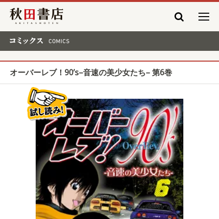
秋田書店
コミックス COMICS
オーバーレブ！90’s–音速の美少女たち– 第6巻