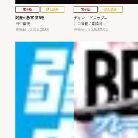
電子版
試し読み
電子版
試し読み
閻魔の教室 第6巻
チキン 「ドロップ…
田中優吏
井口達也 / 歳脇将…
発売日：2026.08.06
発売日：2026.08.06