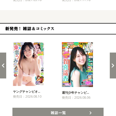
新発売！雑誌&コミックス
ヤングチャンピオ…
チャ
週刊少年チャンピ…
発売日：2026.08.10
発売
発売日：2026.08.06